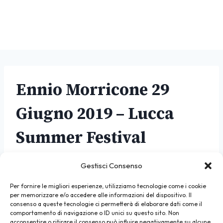
Ennio Morricone 29
Giugno 2019 – Lucca
Summer Festival
Gestisci Consenso
Biglietti
Per fornire le migliori esperienze, utilizziamo tecnologie come i cookie
Evento Facebook
per memorizzare e/o accedere alle informazioni del dispositivo. Il
consenso a queste tecnologie ci permetterà di elaborare dati come il
comportamento di navigazione o ID unici su questo sito. Non
acconsentire o ritirare il consenso può influire negativamente su alcune