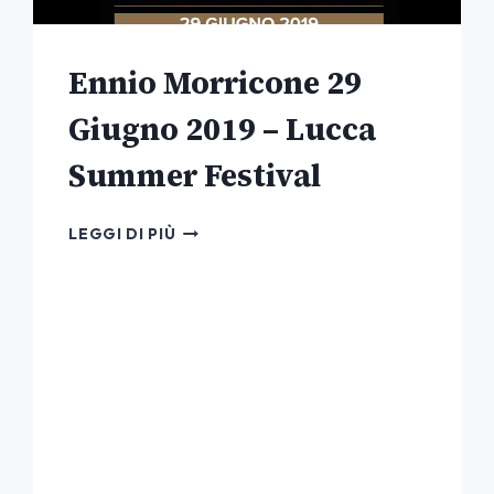
Ennio Morricone 29
Giugno 2019 – Lucca
Summer Festival
ENNIO
LEGGI DI PIÙ
MORRICONE
29
GIUGNO
2019
–
LUCCA
SUMMER
FESTIVAL