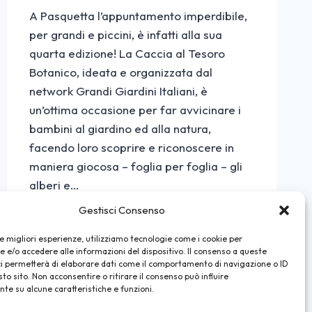
A Pasquetta l’appuntamento imperdibile,
per grandi e piccini, è infatti alla sua
quarta edizione! La Caccia al Tesoro
Botanico, ideata e organizzata dal
network Grandi Giardini Italiani, è
un’ottima occasione per far avvicinare i
bambini al giardino ed alla natura,
facendo loro scoprire e riconoscere in
maniera giocosa – foglia per foglia – gli
alberi e…
Gestisci Consenso
CACCIA
LEGGI DI PIÙ
AL
le migliori esperienze, utilizziamo tecnologie come i cookie per
TESORO
e/o accedere alle informazioni del dispositivo. Il consenso a queste
BOTANICO
ci permetterà di elaborare dati come il comportamento di navigazione o ID
2019
sto sito. Non acconsentire o ritirare il consenso può influire
e su alcune caratteristiche e funzioni.