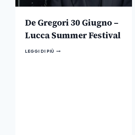
De Gregori 30 Giugno –
Lucca Summer Festival
DE
LEGGI DI PIÙ
GREGORI
30
GIUGNO
–
LUCCA
SUMMER
FESTIVAL