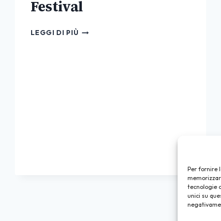
Festival
TAKE
LEGGI DI PIÙ
THAT
28
GIUGNO
2019
–
LUCCA
SUMMER
FESTIVAL
Per fornire 
memorizzare 
tecnologie 
unici su que
negativament