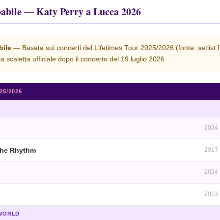
babile — Katy Perry a Lucca 2026
bile
— Basata sui concerti del Lifetimes Tour 2025/2026 (fonte: setlist.
a scaletta ufficiale dopo il concerto del 19 luglio 2026.
25/2026
L
2024
the Rhythm
2017
2024
2013
 WORLD