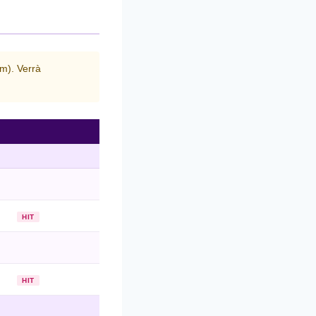
fm). Verrà
HIT
HIT