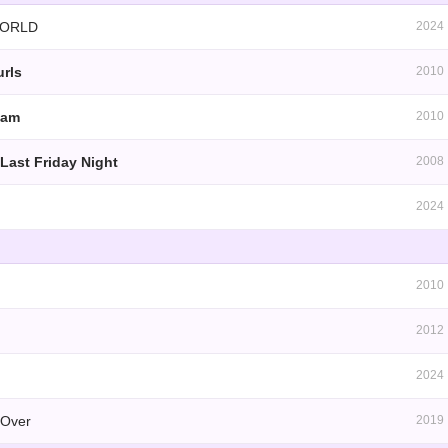
WORLD
2024
urls
2010
eam
2010
 Last Friday Night
2008
2024
2010
2012
2024
 Over
2019