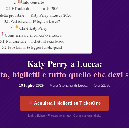
Info concerto
È l’unica data italiana del 2026
aletta probabile — Katy Perry a Lucca 2026
Vuoi esserci il 19 luglio a Lucca?
Chi è Katy Perry
Come arrivare al concerto a Lucca
Non aspettare: i biglietti si esauriscono
Io se fossi in te leggerei anche questi
Katy Perry a Lucca:
tta, biglietti e tutto quello che devi 
19 luglio 2026
· Mura Storiche di Lucca · Ore 21:30
Acquista i biglietti su TicketOne
Link ufficiale · Prezzo invariato · Commissione al sito