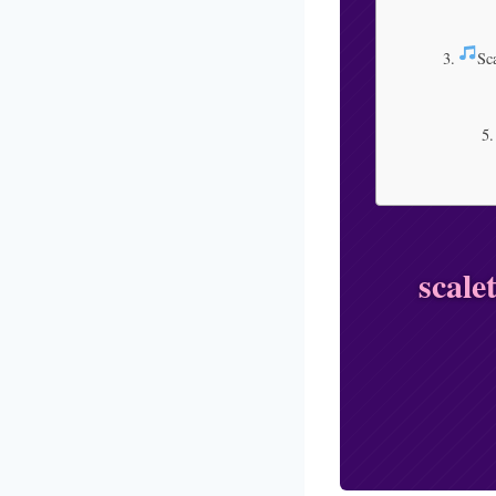
Sc
scale