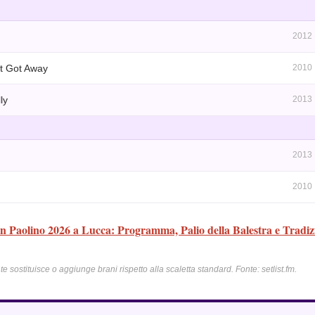
2012
t Got Away
2010
ly
2013
2013
2010
an Paolino 2026 a Lucca: Programma, Palio della Balestra e Tradizi
 sostituisce o aggiunge brani rispetto alla scaletta standard. Fonte: setlist.fm.