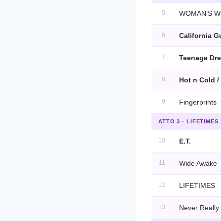
5
WOMAN’S 
6
California G
7
Teenage Dr
8
Hot n Cold /
9
Fingerprints
ATTO 3 · LIFETIMES
10
E.T.
11
Wide Awake
12
LIFETIMES
13
Never Really