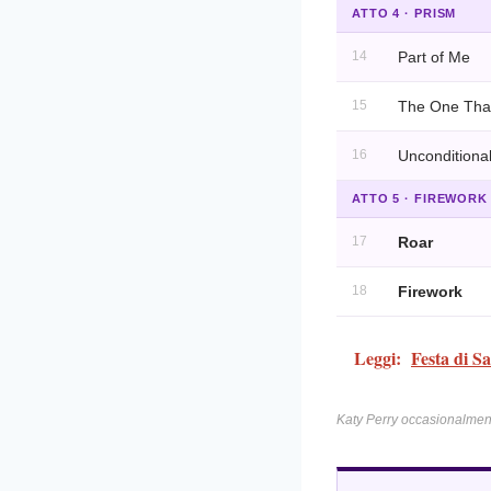
ATTO 4 · PRISM
14
Part of Me
15
The One Tha
16
Unconditional
ATTO 5 · FIREWORK
17
Roar
18
Firework
Leggi:
Festa di S
Katy Perry occasionalmente