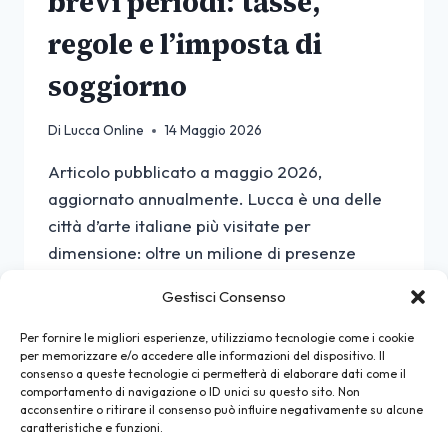
brevi periodi: tasse,
regole e l’imposta di
soggiorno
Di
Lucca Online
14 Maggio 2026
Articolo pubblicato a maggio 2026,
aggiornato annualmente. Lucca è una delle
città d’arte italiane più visitate per
dimensione: oltre un milione di presenze
turistiche all’anno in un Comune di 89.000
Gestisci Consenso
abitanti, con picchi forti tra giugno e
settembre per il Lucca Summer Festival, a
Per fornire le migliori esperienze, utilizziamo tecnologie come i cookie
per memorizzare e/o accedere alle informazioni del dispositivo. Il
fine ottobre per Lucca Comics & Games, a
consenso a queste tecnologie ci permetterà di elaborare dati come il
metà settembre per…
comportamento di navigazione o ID unici su questo sito. Non
acconsentire o ritirare il consenso può influire negativamente su alcune
AFFITTARE
caratteristiche e funzioni.
LEGGI DI PIÙ