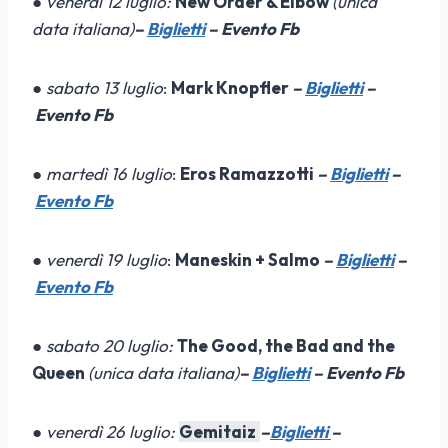
●
venerdì 12 luglio:
New Order & Elbow
(unica
data italiana)
–
Biglietti
– Evento Fb
●
sabato 13 luglio
:
Mark Knopfler
–
Biglietti
–
Evento Fb
●
martedì 16 luglio
:
Eros Ramazzotti
–
Biglietti
–
Evento Fb
●
venerdì 19 luglio
:
Maneskin + Salmo
–
Biglietti
–
Evento Fb
●
sabato 20 luglio:
The Good, the Bad and the
Queen
(unica data italiana)
–
Biglietti
– Evento Fb
●
venerdì 26 luglio:
Gemitaiz
–
Biglietti
–