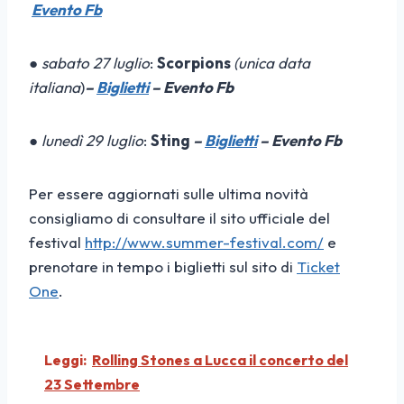
Evento Fb
●
sabato 27 luglio
:
Scorpions
(unica data
italiana
)
–
Biglietti
– Evento Fb
●
lunedì 29 luglio
:
Sting
–
Biglietti
– Evento Fb
Per essere aggiornati sulle ultima novità
consigliamo di consultare il sito ufficiale del
festival
http://www.summer-festival.com/
e
prenotare in tempo i biglietti sul sito di
Ticket
One
.
Leggi:
Rolling Stones a Lucca il concerto del
23 Settembre