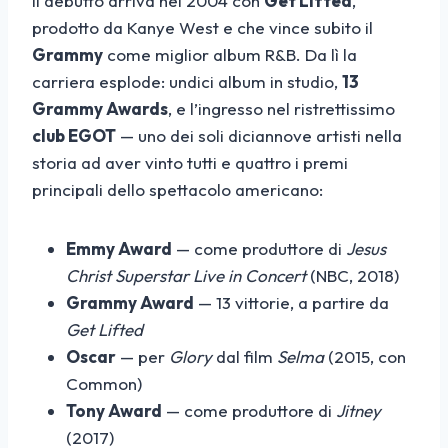
Il debutto arriva nel 2004 con
Get Lifted
,
prodotto da Kanye West e che vince subito il
Grammy
come miglior album R&B. Da lì la
carriera esplode: undici album in studio,
13
Grammy Awards
, e l’ingresso nel ristrettissimo
club EGOT
— uno dei soli diciannove artisti nella
storia ad aver vinto tutti e quattro i premi
principali dello spettacolo americano:
Emmy Award
— come produttore di
Jesus
Christ Superstar Live in Concert
(NBC, 2018)
Grammy Award
— 13 vittorie, a partire da
Get Lifted
Oscar
— per
Glory
dal film
Selma
(2015, con
Common)
Tony Award
— come produttore di
Jitney
(2017)