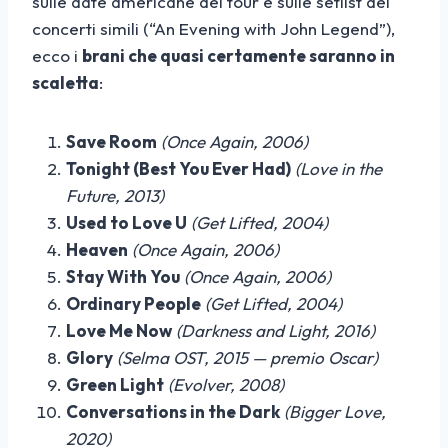
sulle date americane del tour e sulle setlist dei
concerti simili (“An Evening with John Legend”),
ecco i
brani che quasi certamente saranno in
scaletta
:
Save Room
(Once Again, 2006)
Tonight (Best You Ever Had)
(Love in the
Future, 2013)
Used to Love U
(Get Lifted, 2004)
Heaven
(Once Again, 2006)
Stay With You
(Once Again, 2006)
Ordinary People
(Get Lifted, 2004)
Love Me Now
(Darkness and Light, 2016)
Glory
(Selma OST, 2015 — premio Oscar)
Green Light
(Evolver, 2008)
Conversations in the Dark
(Bigger Love,
2020)