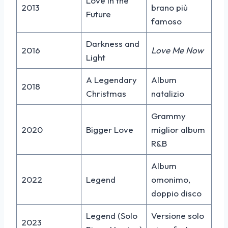
Love in the
2013
brano più
Future
famoso
Darkness and
2016
Love Me Now
Light
A Legendary
Album
2018
Christmas
natalizio
Grammy
2020
Bigger Love
miglior album
R&B
Album
2022
Legend
omonimo,
doppio disco
Legend (Solo
Versione solo
2023