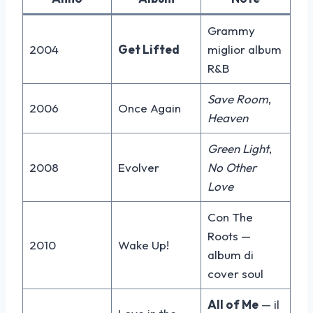
Grammy
2004
Get Lifted
miglior album
R&B
Save Room
,
2006
Once Again
Heaven
Green Light
,
2008
Evolver
No Other
Love
Con The
Roots —
2010
Wake Up!
album di
cover soul
All of Me
— il