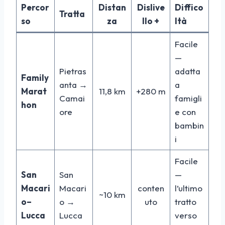
Percor
Distan
Dislive
Diffico
Tratta
so
za
llo +
ltà
Facile
—
Pietras
adatta
Family
anta →
a
Marat
11,8 km
+280 m
Camai
famigli
hon
ore
e con
bambin
i
Facile
San
San
—
Macari
Macari
conten
l’ultimo
~10 km
o–
o →
uto
tratto
Lucca
Lucca
verso