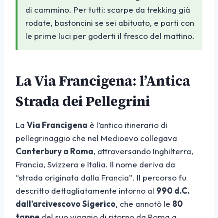
di cammino. Per tutti: scarpe da trekking già
rodate, bastoncini se sei abituato, e parti con
le prime luci per goderti il fresco del mattino.
La Via Francigena: l’Antica
Strada dei Pellegrini
La
Via Francigena
è l’antico itinerario di
pellegrinaggio che nel Medioevo collegava
Canterbury a Roma
, attraversando Inghilterra,
Francia, Svizzera e Italia. Il nome deriva da
“strada originata dalla Francia”. Il percorso fu
descritto dettagliatamente intorno al
990 d.C.
dall’arcivescovo Sigerico
, che annotò le
80
tappe
del suo viaggio di ritorno da Roma a