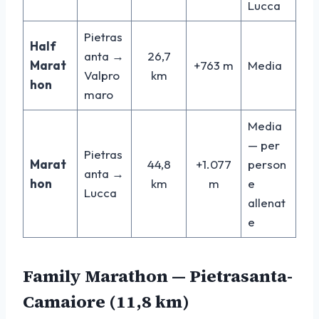
Lucca
Pietras
Half
anta →
26,7
Marat
+763 m
Media
Valpro
km
hon
maro
Media
— per
Pietras
Marat
44,8
+1.077
person
anta →
hon
km
m
e
Lucca
allenat
e
Family Marathon — Pietrasanta-
Camaiore (11,8 km)