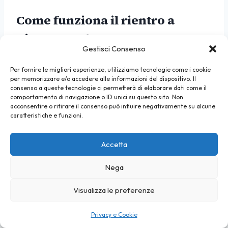
Come funziona il rientro a
Pietrasanta?
Gestisci Consenso
Il costo d’iscrizione include il bus navetta di
Per fornire le migliori esperienze, utilizziamo tecnologie come i cookie
rientro dal punto di arrivo scelto. Le navette
per memorizzare e/o accedere alle informazioni del dispositivo. Il
partono da Camaiore (dalle 10:00), da
consenso a queste tecnologie ci permetterà di elaborare dati come il
comportamento di navigazione o ID unici su questo sito. Non
Valpromaro (dalle 13:15) e da Lucca (dalle 14:00).
acconsentire o ritirare il consenso può influire negativamente su alcune
caratteristiche e funzioni.
Dove arriva il percorso a Lucca?
Accetta
I percorsi diretti a Lucca entrano nel centro
Nega
storico e si concludono nell’area delle Mura
Urbane / giardino della Cattedrale di San Martino,
Visualizza le preferenze
dove i partecipanti trovano un buffet di
accoglienza. Il punto esatto dell’edizione 2026
Privacy e Cookie
viene confermato sul sito ufficiale prima