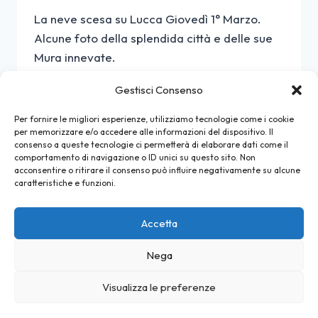
La neve scesa su Lucca Giovedì 1° Marzo.
Alcune foto della splendida città e delle sue
Mura innevate.
LUCCA
Gestisci Consenso
LEGGI DI PIÙ
SOTTO
LA
Per fornire le migliori esperienze, utilizziamo tecnologie come i cookie
NEVE
per memorizzare e/o accedere alle informazioni del dispositivo. Il
consenso a queste tecnologie ci permetterà di elaborare dati come il
Navigazione
Pagina
comportamento di navigazione o ID unici su questo sito. Non
1
…
8
9
10
11
acconsentire o ritirare il consenso può influire negativamente su alcune
pagina
caratteristiche e funzioni.
Precedente
Pagina
12
13
successiva
Accetta
Nega
© 2026 Lucca Online - Tema WordPress di
Visualizza le preferenze
Kadence WP