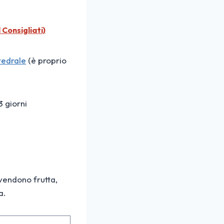
Consigliati)
tedrale
(è proprio
3 giorni
 vendono frutta,
a.