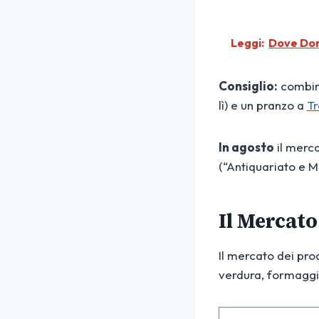
Leggi:
Dove Dorm
Consiglio:
combina
lì) e un pranzo a
Tr
In agosto
il merca
(“Antiquariato e M
Il Mercato
Il mercato dei prod
verdura, formaggi,