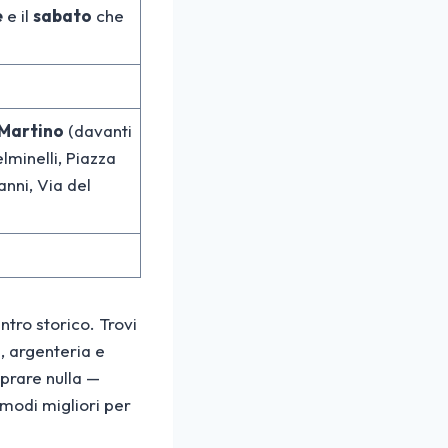
e
e il
sabato
che
 Martino
(davanti
elminelli, Piazza
nni, Via del
i
ntro storico. Trovi
i, argenteria e
mprare nulla —
 modi migliori per