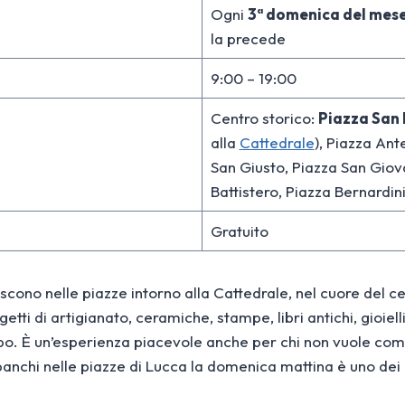
Ogni
3ª domenica del mes
la precede
9:00 – 19:00
Centro storico:
Piazza San
alla
Cattedrale
), Piazza Ant
San Giusto, Piazza San Giova
Battistero, Piazza Bernardin
Gratuito
uiscono nelle piazze intorno alla Cattedrale, nel cuore del ce
etti di artigianato, ceramiche, stampe, libri antichi, gioiell
tipo. È un’esperienza piacevole anche per chi non vuole co
banchi nelle piazze di Lucca la domenica mattina è uno dei