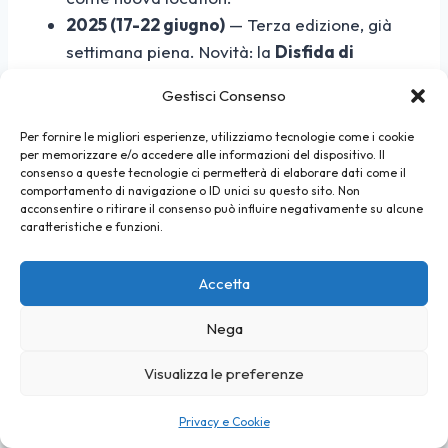
2025 (17-22 giugno)
— Terza edizione, già
settimana piena. Novità: la
Disfida di
Castruccio
(torneo di balestra per il 700°
Gestisci Consenso
anniversario della Battaglia di Altopascio,
vinta dalla Società dei Terzieri di Massa
Per fornire le migliori esperienze, utilizziamo tecnologie come i cookie
per memorizzare e/o accedere alle informazioni del dispositivo. Il
Marittima), la rievocazione dell’
ex Campo
consenso a queste tecnologie ci permetterà di elaborare dati come il
Balilla
a 25 anni dalla chiusura, l’introduzione
comportamento di navigazione o ID unici su questo sito. Non
acconsentire o ritirare il consenso può influire negativamente su alcune
dei laboratori LEGO. Record di 15.600
caratteristiche e funzioni.
accessi nella sola domenica.
2026 (19-24 maggio)
— Quarta edizione,
Accetta
nuova denominazione “Rievocando Lucca”.
Spostamento da giugno a maggio per
Nega
intercettare il periodo turistico primaverile e
Visualizza le preferenze
il clima più clemente.
Privacy e Cookie