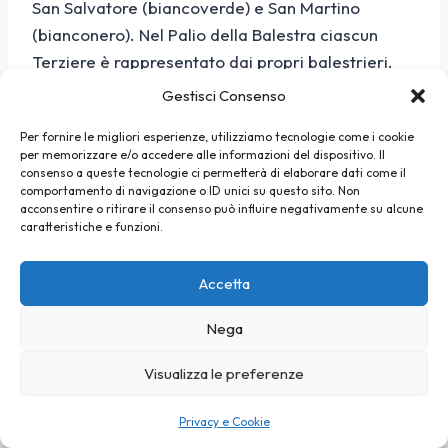
San Salvatore (biancoverde) e San Martino
(bianconero). Nel Palio della Balestra ciascun
Terziere è rappresentato dai propri balestrieri.
Gestisci Consenso
Si può visitare la Basilica di San
Per fornire le migliori esperienze, utilizziamo tecnologie come i cookie
per memorizzare e/o accedere alle informazioni del dispositivo. Il
Paolino tutto l’anno?
consenso a queste tecnologie ci permetterà di elaborare dati come il
comportamento di navigazione o ID unici su questo sito. Non
Dal 2025 la Basilica è aperta gratuitamente al
acconsentire o ritirare il consenso può influire negativamente su alcune
caratteristiche e funzioni.
pubblico ogni venerdì, sabato e domenica dalle
15:30 alle 18:30, nell’ambito del progetto “Ri-
Accetta
conoscere le Mura” del Comune di Lucca.
Telefono per conferme: 0583 53576.
Nega
Visualizza le preferenze
Lucca è affollata il 12 luglio?
Privacy e Cookie
Sì. Il 12 luglio è uno dei weekend di alta stagione,