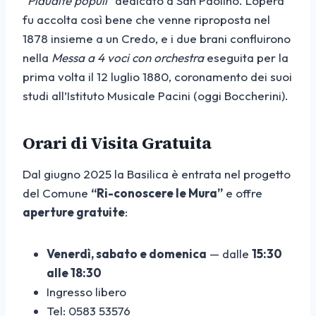
“Plaudite populi”
dedicato a San Paolino. L’opera
fu accolta così bene che venne riproposta nel
1878 insieme a un Credo, e i due brani confluirono
nella
Messa a 4 voci con orchestra
eseguita per la
prima volta il 12 luglio 1880, coronamento dei suoi
studi all’Istituto Musicale Pacini (oggi Boccherini).
Orari di Visita Gratuita
Dal giugno 2025 la Basilica è entrata nel progetto
del Comune
“Ri-conoscere le Mura”
e offre
aperture gratuite
:
Venerdì, sabato e domenica
— dalle
15:30
alle 18:30
Ingresso libero
Tel: 0583 53576