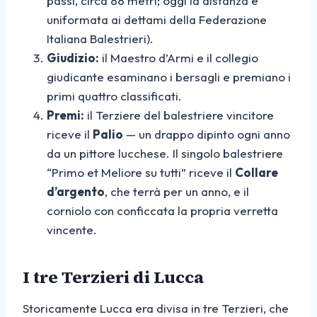
passi, circa 88 metri; oggi la distanza è
uniformata ai dettami della Federazione
Italiana Balestrieri).
Giudizio:
il Maestro d’Armi e il collegio
giudicante esaminano i bersagli e premiano i
primi quattro classificati.
Premi:
il Terziere del balestriere vincitore
riceve il
Palio
— un drappo dipinto ogni anno
da un pittore lucchese. Il singolo balestriere
“Primo et Meliore su tutti” riceve il
Collare
d’argento
, che terrà per un anno, e il
corniolo con conficcata la propria verretta
vincente.
I tre Terzieri di Lucca
Storicamente Lucca era divisa in tre Terzieri, che