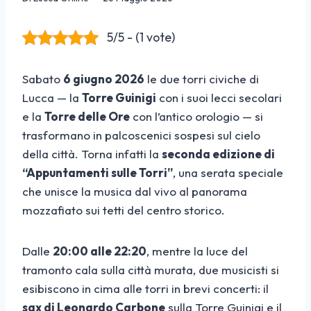
5/5 - (1 vote)
Sabato
6 giugno 2026
le due torri civiche di
Lucca — la
Torre Guinigi
con i suoi lecci secolari
e la
Torre delle Ore
con l’antico orologio — si
trasformano in palcoscenici sospesi sul cielo
della città. Torna infatti la
seconda edizione di
“Appuntamenti sulle Torri”
, una serata speciale
che unisce la musica dal vivo al panorama
mozzafiato sui tetti del centro storico.
Dalle
20:00 alle 22:20
, mentre la luce del
tramonto cala sulla città murata, due musicisti si
esibiscono in cima alle torri in brevi concerti: il
sax di Leonardo Carbone
sulla Torre Guinigi e il