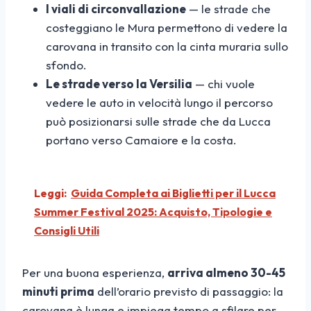
I viali di circonvallazione
— le strade che
costeggiano le Mura permettono di vedere la
carovana in transito con la cinta muraria sullo
sfondo.
Le strade verso la Versilia
— chi vuole
vedere le auto in velocità lungo il percorso
può posizionarsi sulle strade che da Lucca
portano verso Camaiore e la costa.
Leggi:
Guida Completa ai Biglietti per il Lucca
Summer Festival 2025: Acquisto, Tipologie e
Consigli Utili
Per una buona esperienza,
arriva almeno 30-45
minuti prima
dell’orario previsto di passaggio: la
carovana è lunga e impiega tempo a sfilare per