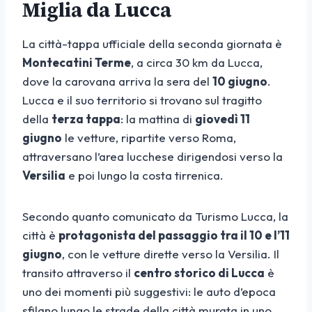
Miglia da Lucca
La città-tappa ufficiale della seconda giornata è
Montecatini Terme
, a circa 30 km da Lucca,
dove la carovana arriva la sera del
10 giugno
.
Lucca e il suo territorio si trovano sul tragitto
della
terza tappa
: la mattina di
giovedì 11
giugno
le vetture, ripartite verso Roma,
attraversano l’area lucchese dirigendosi verso la
Versilia
e poi lungo la costa tirrenica.
Secondo quanto comunicato da Turismo Lucca, la
città è
protagonista del passaggio tra il 10 e l’11
giugno
, con le vetture dirette verso la Versilia. Il
transito attraverso il
centro storico di Lucca
è
uno dei momenti più suggestivi: le auto d’epoca
sfilano lungo le strade della città murata in uno