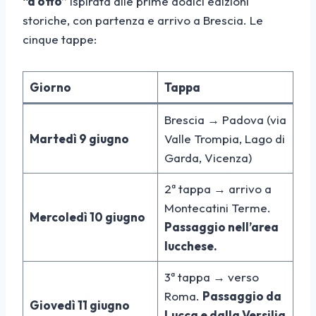
“a otto”
ispirata alle prime dodici edizioni
storiche, con partenza e arrivo a Brescia. Le
cinque tappe:
Giorno
Tappa
Brescia → Padova (via
Martedì 9 giugno
Valle Trompia, Lago di
Garda, Vicenza)
2ª tappa → arrivo a
Montecatini Terme.
Mercoledì 10 giugno
Passaggio nell’area
lucchese.
3ª tappa → verso
Roma.
Passaggio da
Giovedì 11 giugno
Lucca e dalla Versilia